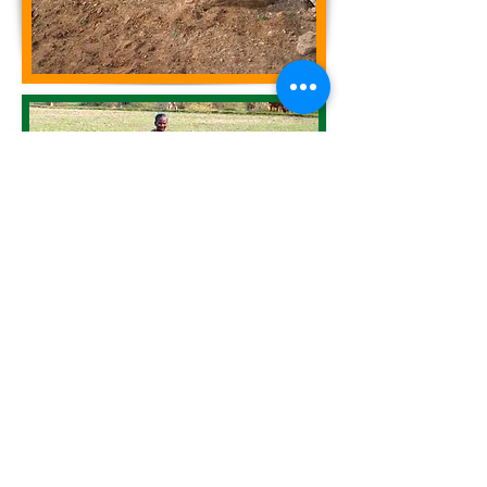
OFI-SEVAI : Formation à
l'élevage des chèvres
A Tottyampatti, l’ONG SEVAI a
construit une ferme expérimentale
permettant chaque année à 108