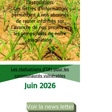
l’association.
Ces lettres d'information
permettent à nos abonnés
de rester informés sur
l'avancée de nos projets et
les temps forts de notre
association.
Les réalisations d'OFI pour les
communautés vulnérables
Juin 2026
Voir la news letter