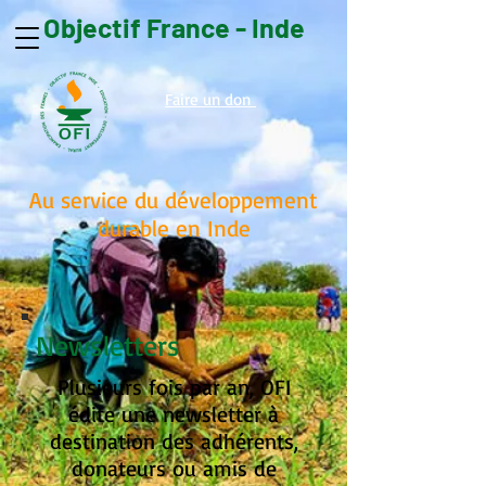
Objectif France - Inde
Faire un don
Au service du développement
durable en Inde
Newsletters
Plusieurs fois par an, OFI
édite une newsletter à
destination des adhérents,
donateurs ou amis de