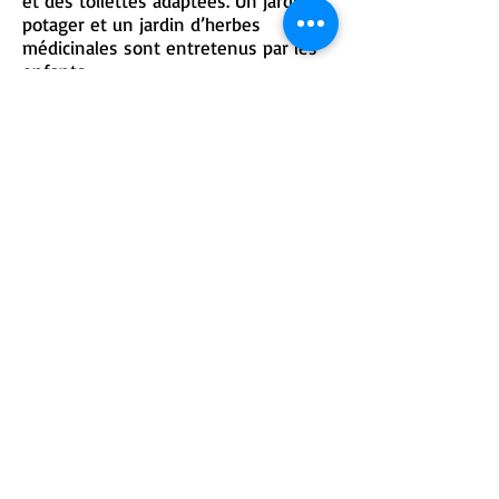
et des toilettes adaptées. Un jardin
potager et un jardin d’herbes
médicinales sont entretenus par les
enfants.
OFI prend en charge les salaires d’un
enseignant et d’une aide. Les
bénévoles OFI, étudiants en
médecine, viennent chaque année et
veillent à leur bien-être, à adapter les
appareillages, les chaises et tables…
HUT : Meikandaar School
Meikandaar School est une école
construite à Trichy par HUT qui
accueille près de 750 élèves. La
structure favorise l’accueil des
enfants de maternelle dans de
bonnes conditions, l’apprentissage
par le jeu et les activités ludiques et
permet aux enfants d’apprendre
l’anglais dès leur plus jeune âge.